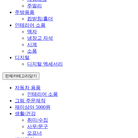
주얼리
주방용품
컵받침/홀더
인테리어 소품
액자
냉장고 자석
시계
소품
디지털
디지털 엑세서리
전체카테고리
닫기
자동차 용품
인테리어 소품
그림 주문제작
재미삼아 5000원
생활/건강
취미/수집
사무/문구
오프너