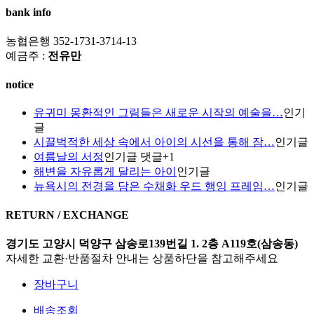
bank info
농협은행 352-1731-3714-13
예금주 :
전유만
notice
유귀미 몽환적인 그림들은 새로운 시작의 예술을…
인기
글
시끌벅적한 세상 속에서 아이의 시선을 통해 잠…
인기글
여름날의 서정
인기글
댓글
+
1
해변을 자유롭게 달리는 아이
인기글
뉴욕시의 전경을 담은 수채화 우드 행잉 프레임…
인기글
RETURN / EXCHANGE
경기도 고양시 덕양구 삼송로139번길 1. 2층 A119호(삼송동)
자세한 교환·반품절차 안내는 상품하단을 참고해주세요
장바구니
배송조회