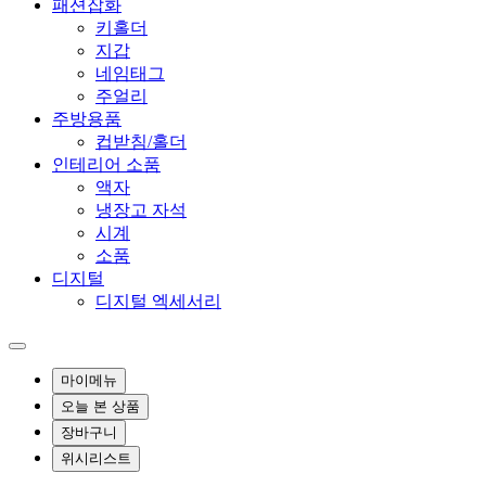
패션잡화
키홀더
지갑
네임태그
주얼리
주방용품
컵받침/홀더
인테리어 소품
액자
냉장고 자석
시계
소품
디지털
디지털 엑세서리
마이메뉴
오늘 본 상품
장바구니
위시리스트