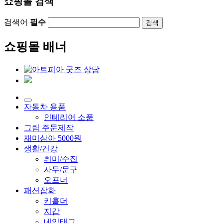
쇼핑몰 검색
검색어
필수
검색
쇼핑몰 배너
자동차 용품
인테리어 소품
그림 주문제작
재미삼아 5000원
생활/건강
취미/수집
사무/문구
오프너
패션잡화
키홀더
지갑
네임태그