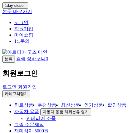
1day close
본문 바로가기
로그인
회원가입
마이쇼핑
1:1문의
검색
장바구니
0
분류
회원로그인
로그인
회원가입
카테고리닫기
히트상품
추천상품
최신상품
인기상품
할인상품
자동차 용품
자동차 용품 하위분류 열기
인테리어 소품
그림 주문제작
재미삼아 5000원