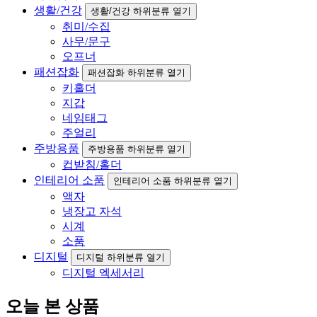
생활/건강
생활/건강 하위분류 열기
취미/수집
사무/문구
오프너
패션잡화
패션잡화 하위분류 열기
키홀더
지갑
네임태그
주얼리
주방용품
주방용품 하위분류 열기
컵받침/홀더
인테리어 소품
인테리어 소품 하위분류 열기
액자
냉장고 자석
시계
소품
디지털
디지털 하위분류 열기
디지털 엑세서리
오늘 본 상품