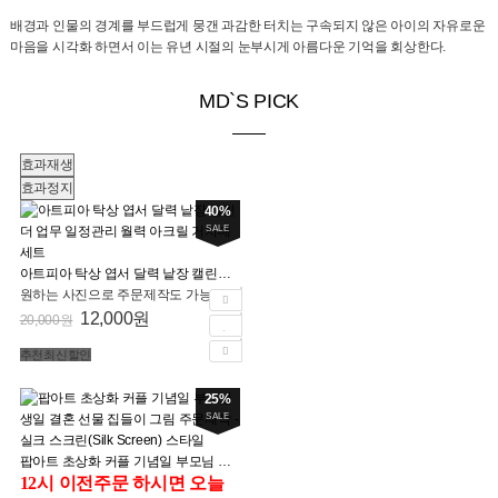
배경과 인물의 경계를 부드럽게 뭉갠 과감한 터치는 구속되지 않은 아이의 자유로운
마음을 시각화 하면서 이는 유년 시절의 눈부시게 아름다운 기억을 회상한다.
MD`S PICK
효과재생
효과정지
40%
SALE
아트피아 탁상 엽서 달력 낱장 캘린더 업무 일정관리 월력 아크릴 거치대 세트
원하는 사진으로 주문제작도 가능
12,000원
20,000원
추천
최신
할인
25%
SALE
팝아트 초상화 커플 기념일 부모님 생일 결혼 선물 집들이 그림 주문제작 - 실크 스크린(Silk Screen) 스타일
12시 이전주문 하시면 오늘