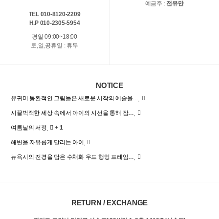
예금주 :
전유만
TEL 010-8120-2209
H.P 010-2305-5954
평일 09:00~18:00
토,일,공휴일 : 휴무
NOTICE
유귀미 몽환적인 그림들은 새로운 시작의 예술을…
시끌벅적한 세상 속에서 아이의 시선을 통해 잠…
여름날의 서정
+
1
해변을 자유롭게 달리는 아이
뉴욕시의 전경을 담은 수채화 우드 행잉 프레임…
RETURN / EXCHANGE