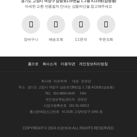
경기도 고양시 덕양구 삼송로139번길 1. 2층 A119호(삼송동)
자세한 교환·반품절차 안내는 상품하단을 참고해주세요
장바구니
배송조회
1:1문의
주문조회
홈으로
회사소개
이용약관
개인정보처리방침
회사명
라온하제
대표
전유만
주소
경기도 고양시 덕양구 삼송로139번길 1. 2층 A119호(삼송동)
TEL
010-8890-0645
FAX
개인정보책임관리자
전유만
사업자등록번호
181-51-00413
통신판매업신고번호
제 2025-고양덕양구-1991 호
COPYRIGHT © 2024 라온하제 ALL RIGHTS RESERVED.