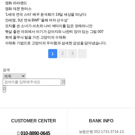
영화 라라랜드
영화 데몬 헌터스
‘1세대 연극 스타’ 배우 윤석화가 19일 세상을 떠났다.
안세영, 3년 연속 BWF ‘올해 여자 선수상’
모자를 쓴 소녀가 셔츠와 나비 넥타이를 입은 포메라니안
햇살 좋은 야외에서 아기가 강아지와 나란히 앉아 있는 그림 007
회색 줄무늬 털을 가진 고양이의 수채화
수채화 기법으로 고양이의 우아함과 섬세한 감성을 담아냈습니다.
2
3
1
검색
CUSTOMER CENTER
BANK INFO
농협은행 352-1731-3714-13
010-8890-0645