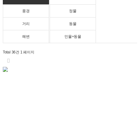
풍경
정물
거리
동물
해변
인물+동물
Total 36건
1 페이지