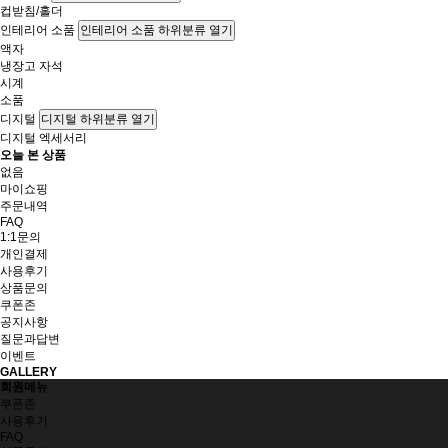
컵받침/홀더
인테리어 소품
인테리어 소품 하위분류 열기
액자
냉장고 자석
시계
소품
디지털
디지털 하위분류 열기
디지털 엑세서리
오늘 본 상품
없음
마이쇼핑
주문내역
FAQ
1:1문의
개인결제
사용후기
상품문의
쿠폰존
공지사항
질문과답변
이벤트
GALLERY
회원메뉴
쿠폰존
사용후기
FAQ