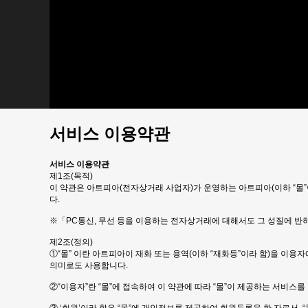
주방용품
컵받침/홀더
인테리어 소품
액자
냉장고 자석
시계
소품
디지털
디지털 엑세서리
서비스 이용약관
서비스 이용약관
제1조(목적)
이 약관은 아트피아(전자상거래 사업자)가 운영하는 아트피아(이하 “몰”
다.
※「PC통신, 무선 등을 이용하는 전자상거래에 대해서도 그 성질에 반
제2조(정의)
①“몰” 이란 아트피아이 재화 또는 용역(이하 “재화등”이라 함)을 
의미로도 사용합니다.
②“이용자”란 “몰”에 접속하여 이 약관에 따라 “몰”이 제공하는 서비스를