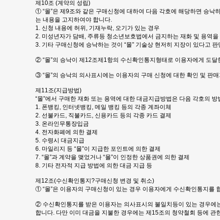
제10조 (계약의 성립)
① “몰”은 제9조와 같은 구매신청에 대하여 다음 각호에 해당하면 승낙
는 내용을 고지하여야 합니다.
1. 신청 내용에 허위, 기재누락, 오기가 있는 경우
2. 미성년자가 담배, 주류등 청소년보호법에서 금지하는 재화 및 용역을
3. 기타 구매신청에 승낙하는 것이 “몰” 기술상 현저히 지장이 있다고 
② “몰”의 승낙이 제12조제1항의 수신확인통지형태로 이용자에게 도달
③ “몰”의 승낙의 의사표시에는 이용자의 구매 신청에 대한 확인 및 판
제11조(지급방법)
“몰”에서 구매한 재화 또는 용역에 대한 대금지급방법은 다음 각호의 방법
1. 폰뱅킹, 인터넷뱅킹, 메일 뱅킹 등의 각종 계좌이체
2. 선불카드, 직불카드, 신용카드 등의 각종 카드 결제
3. 온라인무통장입금
4. 전자화폐에 의한 결제
5. 수령시 대금지급
6. 마일리지 등 “몰”이 지급한 포인트에 의한 결제
7. “몰”과 계약을 맺었거나 “몰”이 인정한 상품권에 의한 결제
8. 기타 전자적 지급 방법에 의한 대금 지급 등
제12조(수신확인통지?구매신청 변경 및 취소)
① “몰”은 이용자의 구매신청이 있는 경우 이용자에게 수신확인통지를 
② 수신확인통지를 받은 이용자는 의사표시의 불일치등이 있는 경우에는 
합니다. 다만 이미 대금을 지불한 경우에는 제15조의 청약철회 등에 관