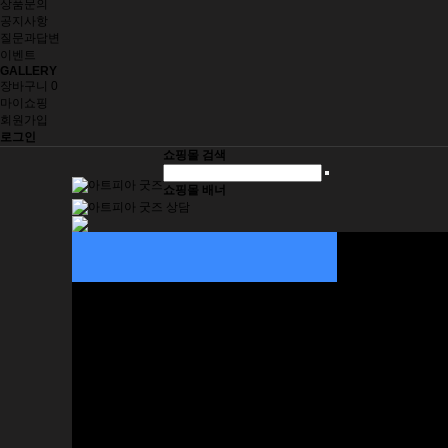
상품문의
공지사항
질문과답변
이벤트
GALLERY
장바구니
0
마이쇼핑
회원가입
로그인
쇼핑몰 검색
쇼핑몰 배너
자동차 용품
인테리어 소품
그림 주문제작
재미삼아 5000원
생활/건강
취미/수집
사무/문구
오프너
패션잡화
키홀더
지갑
네임태그
주얼리