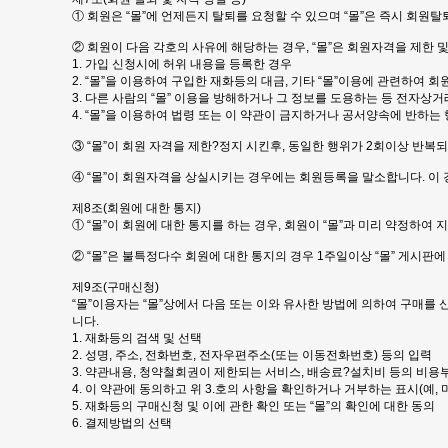
① 회원은 “몰”에 언제든지 탈퇴를 요청할 수 있으며 “몰”은 즉시 회원
② 회원이 다음 각호의 사유에 해당하는 경우, “몰”은 회원자격을 제한 
1. 가입 신청시에 허위 내용을 등록한 경우
2. “몰”을 이용하여 구입한 재화등의 대금, 기타 “몰”이용에 관련하여
3. 다른 사람의 “몰” 이용을 방해하거나 그 정보를 도용하는 등 전자상
4. “몰”을 이용하여 법령 또는 이 약관이 금지하거나 공서양속에 반하는
③ “몰”이 회원 자격을 제한?정지 시킨후, 동일한 행위가 2회이상 반복
④ “몰”이 회원자격을 상실시키는 경우에는 회원등록을 말소합니다. 이 
제8조(회원에 대한 통지)
① “몰”이 회원에 대한 통지를 하는 경우, 회원이 “몰”과 미리 약정하여
② “몰”은 불특정다수 회원에 대한 통지의 경우 1주일이상 “몰” 게시
제9조(구매신청)
“몰”이용자는 “몰”상에서 다음 또는 이와 유사한 방법에 의하여 구매를 
니다.
1. 재화등의 검색 및 선택
2. 성명, 주소, 전화번호, 전자우편주소(또는 이동전화번호) 등의 입력
3. 약관내용, 청약철회권이 제한되는 서비스, 배송료?설치비 등의 비용
4. 이 약관에 동의하고 위 3.호의 사항을 확인하거나 거부하는 표시(예, 
5. 재화등의 구매신청 및 이에 관한 확인 또는 “몰”의 확인에 대한 동의
6. 결제방법의 선택