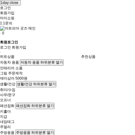
1day close
로그인
회원가입
마이쇼핑
1:1문의
0
회원로그인
로그인
회원가입
히트상품
추천상품
자동차 용품
자동차 용품 하위분류 열기
인테리어 소품
그림 주문제작
재미삼아 5000원
생활/건강
생활/건강 하위분류 열기
취미/수집
사무/문구
오프너
패션잡화
패션잡화 하위분류 열기
키홀더
지갑
네임태그
주얼리
주방용품
주방용품 하위분류 열기