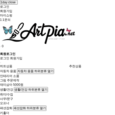
1day close
로그인
회원가입
마이쇼핑
1:1문의
0
회원로그인
로그인
회원가입
히트상품
추천상품
자동차 용품
자동차 용품 하위분류 열기
인테리어 소품
그림 주문제작
재미삼아 5000원
생활/건강
생활/건강 하위분류 열기
취미/수집
사무/문구
오프너
패션잡화
패션잡화 하위분류 열기
키홀더