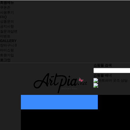
회원메뉴
쿠폰존
사용후기
FAQ
상품문의
공지사항
질문과답변
이벤트
GALLERY
장바구니
0
마이쇼핑
회원가입
로그인
쇼핑몰 검색
쇼핑몰 배너
자동차 용품
인테리어 소품
그림 주문제작
재미삼아 5000원
생활/건강
취미/수집
사무/문구