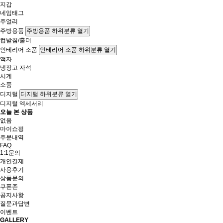
지갑
네임태그
주얼리
주방용품
주방용품 하위분류 열기
컵받침/홀더
인테리어 소품
인테리어 소품 하위분류 열기
액자
냉장고 자석
시계
소품
디지털
디지털 하위분류 열기
디지털 엑세서리
오늘 본 상품
없음
마이쇼핑
주문내역
FAQ
1:1문의
개인결제
사용후기
상품문의
쿠폰존
공지사항
질문과답변
이벤트
GALLERY