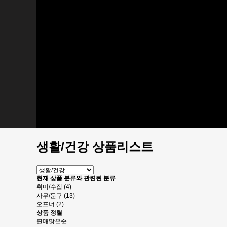
오프너
패션잡화
키홀더
지갑
네임태그
주얼리
주방용품
컵받침/홀더
인테리어 소품
액자
냉장고 자석
시계
소품
디지털
디지털 엑세서리
생활/건강 상품리스트
현재 상품 분류와 관련된 분류
취미/수집 (4)
사무/문구 (13)
오프너 (2)
상품 정렬
판매많은순