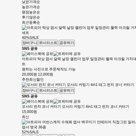
낮은가격순
높은가격순
평점높은순
후기많은순
최근등록순
40%
SALE
장바구니
위시리스트
공유하기
SNS 공유
아트피아 탁상 엽서 달력 낱장 캘린더 업무 일정관리 월력 아크릴 거치대
트
원하는 사진으로 주문제작도 가능
20,000원
12,000원
추천
최신
할인
장바구니
위시리스트
공유하기
SNS 공유
모서리 펀치 코너 커터기 모서리 커팅기 4in1 태그 펀치 코너 커터기
15,000원
최신
52%
SALE