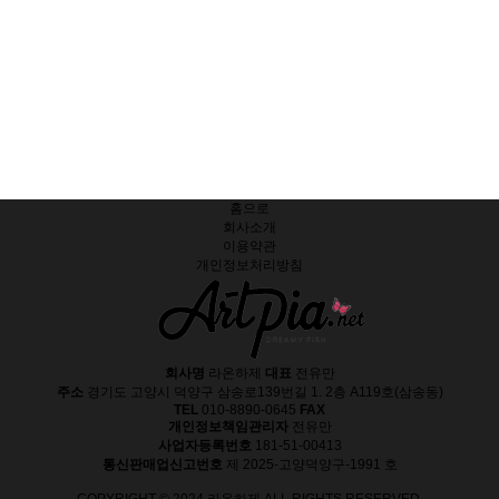
홈으로
회사소개
이용약관
개인정보처리방침
회사명
라온하제
대표
전유만
주소
경기도 고양시 덕양구 삼송로139번길 1. 2층 A119호(삼송동)
TEL
010-8890-0645
FAX
개인정보책임관리자
전유만
사업자등록번호
181-51-00413
통신판매업신고번호
제 2025-고양덕양구-1991 호