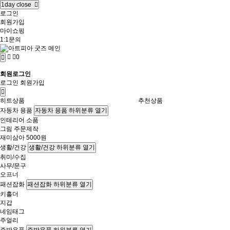
1day close
로그인
회원가입
마이쇼핑
1:1문의
0
회원로그인
로그인
회원가입
히트상품
추천상품
자동차 용품
자동차 용품 하위분류 열기
인테리어 소품
그림 주문제작
재미삼아 5000원
생활/건강
생활/건강 하위분류 열기
취미/수집
사무/문구
오프너
패션잡화
패션잡화 하위분류 열기
키홀더
지갑
네임태그
주얼리
주방용품