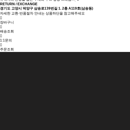
RETURN / EXCHANGE
경기도 고양시 덕양구 삼송로139번길 1. 2층 A119호(삼송동)
자세한 교환·반품절차 안내는 상품하단을 참고해주세요
장바구니
배송조회
1:1문의
주문조회