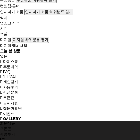
주방용품 하위분류 열기
컵받침/홀더
인테리어 소품
인테리어 소품 하위분류 열기
액자
냉장고 자석
시계
소품
디지털
디지털 하위분류 열기
디지털 엑세서리
오늘 본 상품
없음
마이쇼핑
주문내역
FAQ
1:1문의
개인결제
사용후기
상품문의
쿠폰존
공지사항
질문과답변
이벤트
GALLERY
회원메뉴
쿠폰존
사용후기
FAQ