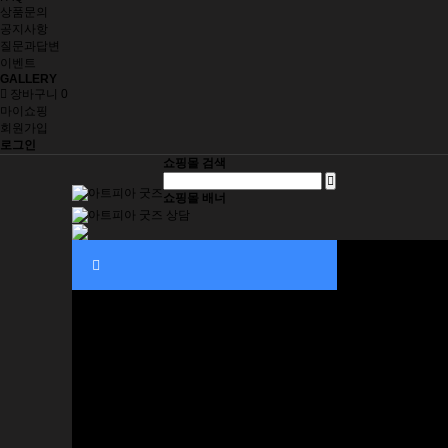
상품문의
공지사항
질문과답변
이벤트
GALLERY
장바구니
0
마이쇼핑
회원가입
로그인
쇼핑몰 검색
쇼핑몰 배너
자동차 용품
인테리어 소품
그림 주문제작
재미삼아 5000원
생활/건강
취미/수집
사무/문구
오프너
패션잡화
키홀더
지갑
네임태그