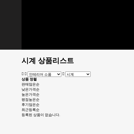
주얼리
주방용품
컵받침/홀더
인테리어 소품
액자
냉장고 자석
시계
소품
디지털
디지털 엑세서리
시계 상품리스트
상품 정렬
판매많은순
낮은가격순
높은가격순
평점높은순
후기많은순
최근등록순
등록된 상품이 없습니다.