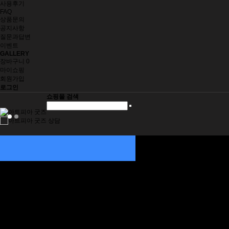
사용후기
FAQ
상품문의
공지사항
질문과답변
이벤트
GALLERY
장바구니
0
마이쇼핑
회원가입
로그인
쇼핑몰 검색
자동차 용품
인테리어 소품
그림 주문제작
재미삼아 5000원
생활/건강
취미/수집
사무/문구
오프너
패션잡화
키홀더
지갑