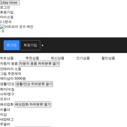
1day close
로그인
회원가입
마이쇼핑
1:1문의
0
회
원
로그인
회원가입
로
그
히트상품
추천상품
최신상품
인기상품
할인상품
인
자동차 용품
자동차 용품 하위분류 열기
인테리어 소품
그림 주문제작
재미삼아 5000원
생활/건강
생활/건강 하위분류 열기
취미/수집
사무/문구
오프너
패션잡화
패션잡화 하위분류 열기
키홀더
지갑
네임태그
주얼리