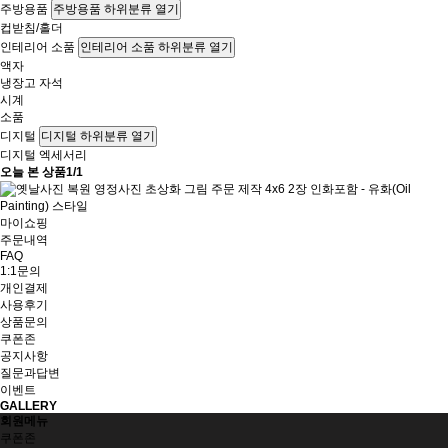
주방용품
주방용품 하위분류 열기
컵받침/홀더
인테리어 소품
인테리어 소품 하위분류 열기
액자
냉장고 자석
시계
소품
디지털
디지털 하위분류 열기
디지털 엑세서리
오늘 본 상품
1/1
마이쇼핑
주문내역
FAQ
1:1문의
개인결제
사용후기
상품문의
쿠폰존
공지사항
질문과답변
이벤트
GALLERY
회원메뉴
쿠폰존