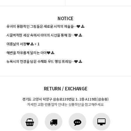
NOTICE
유귀미 몽환적인 그림들은 새로운 시작의 예술을…
시끌벅적한 세상 속에서 아이의 시선을 통해 잠…
여름날의 서정
+
1
해변을 자유롭게 달리는 아이
뉴욕시의 전경을 담은 수채화 우드 행잉 프레임…
RETURN / EXCHANGE
경기도 고양시 덕양구 삼송로139번길 1. 2층 A119호(삼송동)
자세한 교환·반품절차 안내는 상품하단을 참고해주세요