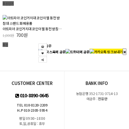
최신
인기
아트피아 코인거치대 코인이젤 동전 받침대 스탠드 화폐용품
700원
1,000원
최신
SNS 공유
SNS 공유
SNS 공유
SNS 공유
CUSTOMER CENTER
BANK INFO
농협은행 352-1731-3714-13
010-8890-0645
예금주 :
전유만
TEL 010-8120-2209
H.P 010-2305-5954
평일 09:00~18:00
토,일,공휴일 : 휴무