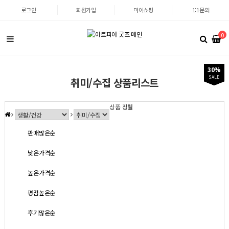
로그인
회원가입
마이쇼핑
1:1문의
0
40%
40%
15%
30%
SALE
SALE
SALE
SALE
취미/수집 상품리스트
상품 정렬
판매많은순
낮은가격순
높은가격순
평점높은순
후기많은순