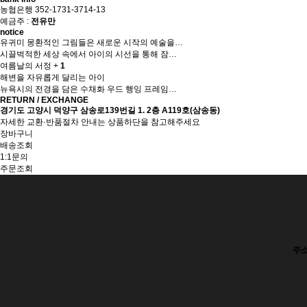
농협은행 352-1731-3714-13
예금주 :
전유만
notice
유귀미 몽환적인 그림들은 새로운 시작의 예술을…
시끌벅적한 세상 속에서 아이의 시선을 통해 잠…
여름날의 서정
+
1
해변을 자유롭게 달리는 아이
뉴욕시의 전경을 담은 수채화 우드 행잉 프레임…
RETURN / EXCHANGE
경기도 고양시 덕양구 삼송로139번길 1. 2층 A119호(삼송동)
자세한 교환·반품절차 안내는 상품하단을 참고해주세요
장바구니
배송조회
1:1문의
주문조회
주