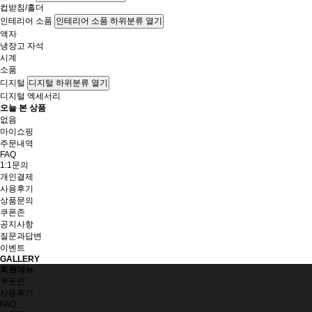
컵받침/홀더
인테리어 소품
인테리어 소품 하위분류 열기
액자
냉장고 자석
시계
소품
디지털
디지털 하위분류 열기
디지털 엑세서리
오늘 본 상품
없음
마이쇼핑
주문내역
FAQ
1:1문의
개인결제
사용후기
상품문의
쿠폰존
공지사항
질문과답변
이벤트
GALLERY
회원메뉴
쿠폰존
사용후기
FAQ