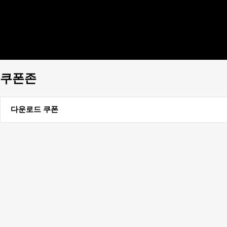
인테리어 소품
액자
냉장고 자석
시계
소품
디지털
디지털 엑세서리
쿠폰존
다운로드 쿠폰