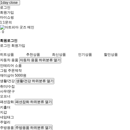
1day close
로그인
회원가입
마이쇼핑
1:1문의
0
회원로그인
로그인
회원가입
히트상품
추천상품
최신상품
인기상품
할인상품
자동차 용품
자동차 용품 하위분류 열기
인테리어 소품
그림 주문제작
재미삼아 5000원
생활/건강
생활/건강 하위분류 열기
취미/수집
사무/문구
오프너
패션잡화
패션잡화 하위분류 열기
키홀더
지갑
네임태그
주얼리
주방용품
주방용품 하위분류 열기