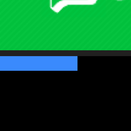
자동차 용품
인테리어 소품
그림 주문제작
재미삼아 5000원
생활/건강
취미/수집
사무/문구
오프너
패션잡화
키홀더
지갑
네임태그
주얼리
주방용품
컵받침/홀더