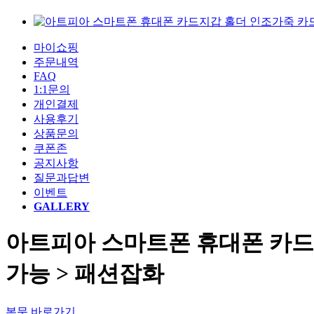
마이쇼핑
주문내역
FAQ
1:1문의
개인결제
사용후기
상품문의
쿠폰존
공지사항
질문과답변
이벤트
GALLERY
아트피아 스마트폰 휴대폰 카드
가능 > 패션잡화
본문 바로가기