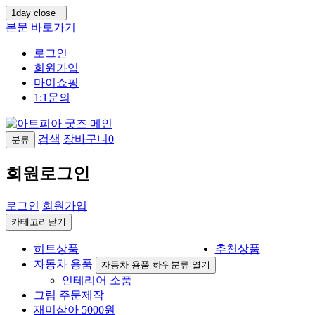
1day close
본문 바로가기
로그인
회원가입
마이쇼핑
1:1문의
검색
장바구니
0
분류
회원로그인
로그인
회원가입
카테고리닫기
히트상품
추천상품
자동차 용품
자동차 용품 하위분류 열기
인테리어 소품
그림 주문제작
재미삼아 5000원