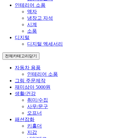
인테리어 소품
액자
냉장고 자석
시계
소품
디지털
디지털 엑세서리
전체카테고리
닫기
자동차 용품
인테리어 소품
그림 주문제작
재미삼아 5000원
생활/건강
취미/수집
사무/문구
오프너
패션잡화
키홀더
지갑