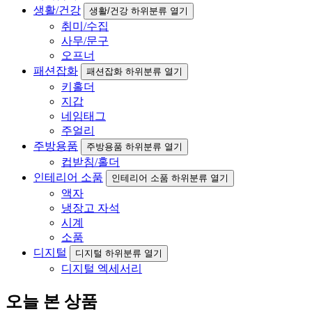
생활/건강
생활/건강 하위분류 열기
취미/수집
사무/문구
오프너
패션잡화
패션잡화 하위분류 열기
키홀더
지갑
네임태그
주얼리
주방용품
주방용품 하위분류 열기
컵받침/홀더
인테리어 소품
인테리어 소품 하위분류 열기
액자
냉장고 자석
시계
소품
디지털
디지털 하위분류 열기
디지털 엑세서리
오늘 본 상품