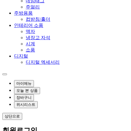
네임태그
주얼리
주방용품
컵받침/홀더
인테리어 소품
액자
냉장고 자석
시계
소품
디지털
디지털 엑세서리
마이메뉴
오늘 본 상품
장바구니
위시리스트
상단으로
회원
로그인