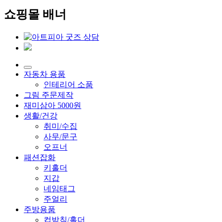
쇼핑몰 배너
자동차 용품
인테리어 소품
그림 주문제작
재미삼아 5000원
생활/건강
취미/수집
사무/문구
오프너
패션잡화
키홀더
지갑
네임태그
주얼리
주방용품
컵받침/홀더