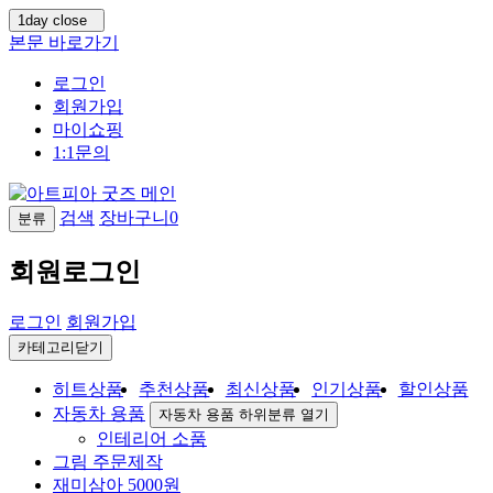
1day close
본문 바로가기
로그인
회원가입
마이쇼핑
1:1문의
검색
장바구니
0
분류
회원로그인
로그인
회원가입
카테고리닫기
히트상품
추천상품
최신상품
인기상품
할인상품
자동차 용품
자동차 용품 하위분류 열기
인테리어 소품
그림 주문제작
재미삼아 5000원