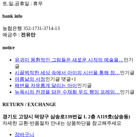
토,일,공휴일 : 휴무
bank info
농협은행 352-1731-3714-13
예금주 :
전유만
notice
유귀미 몽환적인 그림들은 새로운 시작의 예술을…
인기
글
시끌벅적한 세상 속에서 아이의 시선을 통해 잠…
인기글
여름날의 서정
인기글
댓글
+
1
해변을 자유롭게 달리는 아이
인기글
뉴욕시의 전경을 담은 수채화 우드 행잉 프레임…
인기글
RETURN / EXCHANGE
경기도 고양시 덕양구 삼송로139번길 1. 2층 A119호(삼송동)
자세한 교환·반품절차 안내는 상품하단을 참고해주세요
장바구니