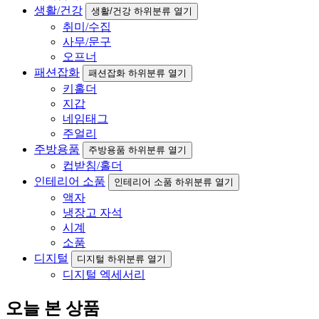
생활/건강
생활/건강 하위분류 열기
취미/수집
사무/문구
오프너
패션잡화
패션잡화 하위분류 열기
키홀더
지갑
네임태그
주얼리
주방용품
주방용품 하위분류 열기
컵받침/홀더
인테리어 소품
인테리어 소품 하위분류 열기
액자
냉장고 자석
시계
소품
디지털
디지털 하위분류 열기
디지털 엑세서리
오늘 본 상품