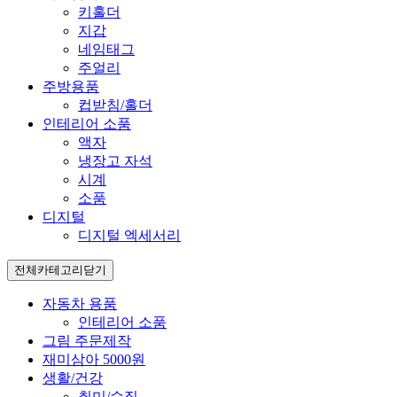
키홀더
지갑
네임태그
주얼리
주방용품
컵받침/홀더
인테리어 소품
액자
냉장고 자석
시계
소품
디지털
디지털 엑세서리
전체카테고리
닫기
자동차 용품
인테리어 소품
그림 주문제작
재미삼아 5000원
생활/건강
취미/수집