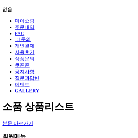
없음
마이쇼핑
주문내역
FAQ
1:1문의
개인결제
사용후기
상품문의
쿠폰존
공지사항
질문과답변
이벤트
GALLERY
소품 상품리스트
본문 바로가기
회원메뉴