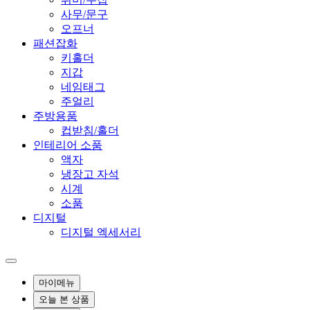
사무/문구
오프너
패션잡화
키홀더
지갑
네임태그
주얼리
주방용품
컵받침/홀더
인테리어 소품
액자
냉장고 자석
시계
소품
디지털
디지털 엑세서리
마이메뉴
오늘 본 상품