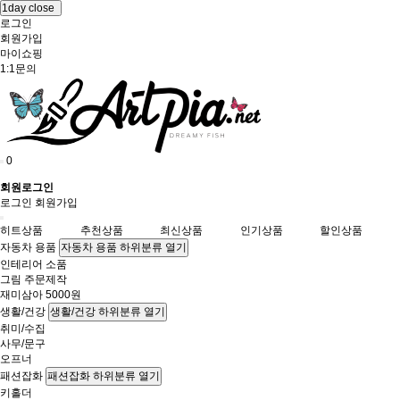
1day close
로그인
회원가입
마이쇼핑
1:1문의
0
회원로그인
로그인
회원가입
히트상품
추천상품
최신상품
인기상품
할인상품
자동차 용품
자동차 용품 하위분류 열기
인테리어 소품
그림 주문제작
재미삼아 5000원
생활/건강
생활/건강 하위분류 열기
취미/수집
사무/문구
오프너
패션잡화
패션잡화 하위분류 열기
키홀더