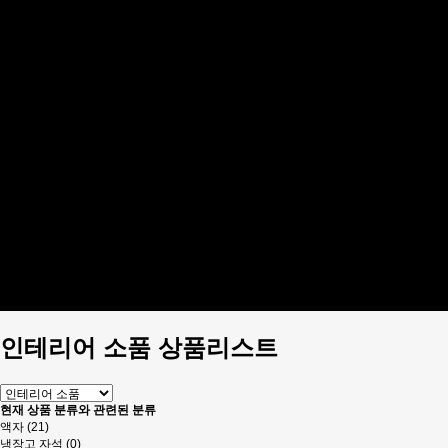
생활/건강
취미/수집
사무/문구
오프너
패션잡화
키홀더
지갑
네임태그
주얼리
주방용품
컵받침/홀더
인테리어 소품
액자
냉장고 자석
시계
소품
디지털
디지털 엑세서리
인테리어 소품 상품리스트
현재 상품 분류와 관련된 분류
액자 (21)
냉장고 자석 (0)