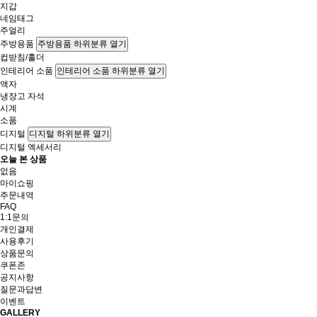
지갑
네임태그
주얼리
주방용품
주방용품 하위분류 열기
컵받침/홀더
인테리어 소품
인테리어 소품 하위분류 열기
액자
냉장고 자석
시계
소품
디지털
디지털 하위분류 열기
디지털 엑세서리
오늘 본 상품
없음
마이쇼핑
주문내역
FAQ
1:1문의
개인결제
사용후기
상품문의
쿠폰존
공지사항
질문과답변
이벤트
GALLERY