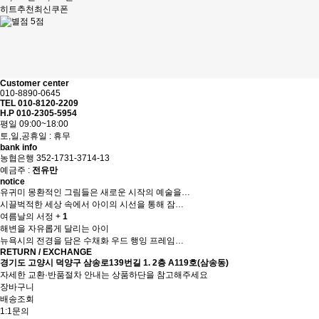
히트
추천
최신
쿠폰
맨끝
Customer center
010-8890-0645
TEL 010-8120-2209
H.P 010-2305-5954
평일 09:00~18:00
토,일,공휴일 : 휴무
bank info
농협은행 352-1731-3714-13
예금주 :
전유만
notice
유귀미 몽환적인 그림들은 새로운 시작의 예술을…
시끌벅적한 세상 속에서 아이의 시선을 통해 잠…
여름날의 서정
+
1
해변을 자유롭게 달리는 아이
뉴욕시의 전경을 담은 수채화 우드 행잉 프레임…
RETURN / EXCHANGE
경기도 고양시 덕양구 삼송로139번길 1. 2층 A119호(삼송동)
자세한 교환·반품절차 안내는 상품하단을 참고해주세요
장바구니
배송조회
1:1문의