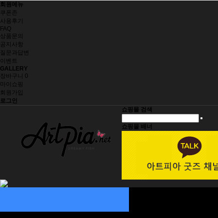
회원메뉴
쿠폰존
사용후기
FAQ
상품문의
공지사항
질문과답변
이벤트
GALLERY
장바구니
0
마이쇼핑
회원가입
로그인
쇼핑몰 검색
쇼핑몰 배너
자동차 용품
인테리어 소품
그림 주문제작
재미삼아 5000원